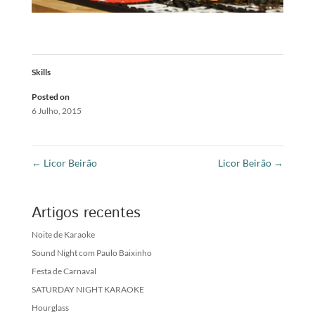
Skills
Posted on
6 Julho, 2015
←
Licor Beirão
Licor Beirão
→
Artigos recentes
Noite de Karaoke
Sound Night com Paulo Baixinho
Festa de Carnaval
SATURDAY NIGHT KARAOKE
Hourglass